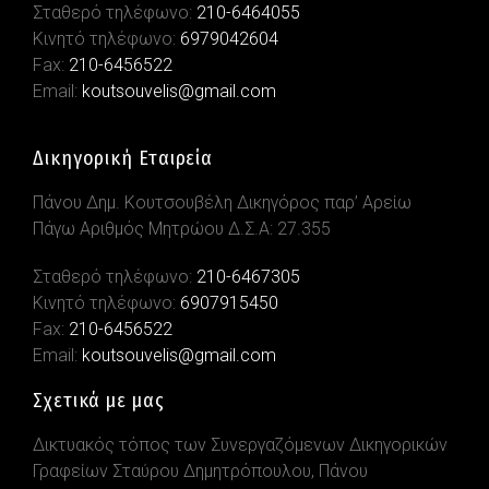
Σταθερό τηλέφωνο:
210-6464055
Κινητό τηλέφωνο:
6979042604
Fax:
210-6456522
Email:
koutsouvelis@gmail.com
Δικηγορική Εταιρεία
Πάνου Δημ. Κουτσουβέλη Δικηγόρος παρ’ Αρείω
Πάγω Αριθμός Μητρώου Δ.Σ.Α: 27.355
Σταθερό τηλέφωνο:
210-6467305
Κινητό τηλέφωνο:
6907915450
Fax:
210-6456522
Email:
koutsouvelis@gmail.com
Σχετικά με μας
Δικτυακός τόπος των Συνεργαζόμενων Δικηγορικών
Γραφείων Σταύρου Δημητρόπουλου, Πάνου