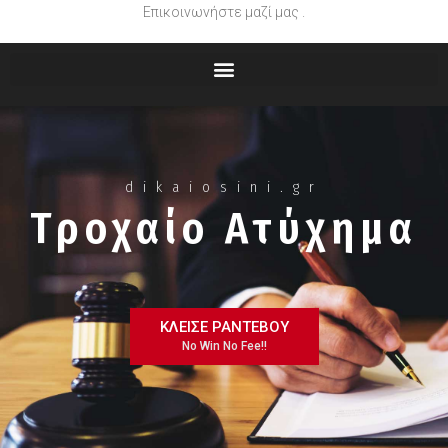
Επικοινωνήστε μαζί μας .
dikaiosini.gr
Τροχαίο Ατύχημα
ΚΛΕΙΣΕ ΡΑΝΤΕΒΟΥ
No Win No Fee!!