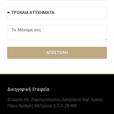
ΑΠΟΣΤΟΛΗ
Δικηγορική Εταιρεία
Σταύρου Ηλ. Δημητρόπουλου Δικηγόρος παρ’ Αρείω
Πάγω Αριθμός Μητρώου Δ.Σ.Α: 28.985