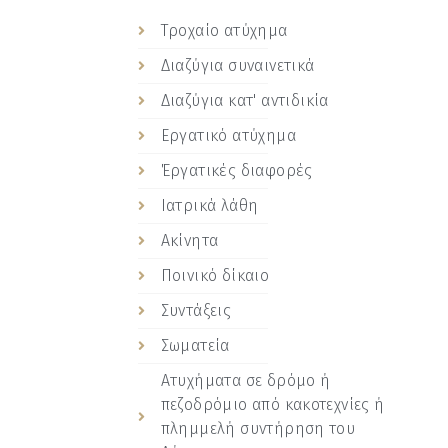
Tροχαίο ατύχημα
Διαζύγια συναινετικά
Διαζύγια κατ' αντιδικία
Eργατικό ατύχημα
Έργατικές διαφορές
Iατρικά λάθη
Ακίνητα
Ποινικό δίκαιο
Συντάξεις
Σωματεία
Ατυχήματα σε δρόμο ή
πεζοδρόμιο από κακοτεχνίες ή
πλημμελή συντήρηση του