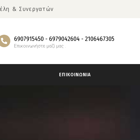
έλη & Συνεργατών
6907915450 - 6979042604 - 2106467305
Επικοινωνήστε μαζί μας .
Α
ΕΠΙΚΟΙΝΩΝΙΑ