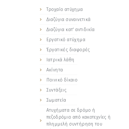
Tροχαίο ατύχημα
Διαζύγια συναινετικά
Διαζύγια κατ' αντιδικία
Eργατικό ατύχημα
Έργατικές διαφορές
Iατρικά λάθη
Ακίνητα
Ποινικό δίκαιο
Συντάξεις
Σωματεία
Ατυχήματα σε δρόμο ή
πεζοδρόμιο από κακοτεχνίες ή
πλημμελή συντήρηση του